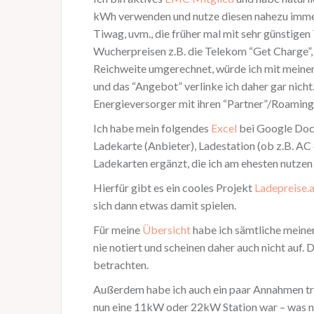
kWh verwenden und nutze diesen nahezu immer
Tiwag, uvm., die früher mal mit sehr günstigen
Wucherpreisen z.B. die Telekom “Get Charge”, 
Reichweite umgerechnet, würde ich mit meinem
und das “Angebot” verlinke ich daher gar nicht.
Energieversorger mit ihren “Partner”/Roaming
Ich habe mein folgendes
Excel
bei Google Docs
Ladekarte (Anbieter), Ladestation (ob z.B. AC
Ladekarten ergänzt, die ich am ehesten nutzen w
Hierfür gibt es ein cooles Projekt
Ladepreise.a
sich dann etwas damit spielen.
Für meine
Übersicht
habe ich sämtliche meiner
nie notiert und scheinen daher auch nicht auf
betrachten.
Außerdem habe ich auch ein paar Annahmen tref
nun eine 11kW oder 22kW Station war – was na