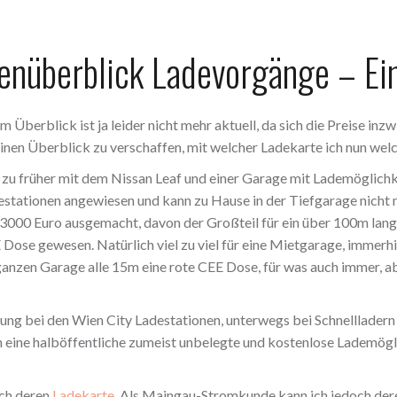
enüberblick Ladevorgänge – Ei
 Überblick ist ja leider nicht mehr aktuell, da sich die Preise inz
 einen Überblick zu verschaffen, mit welcher Ladekarte ich nun wel
ch zu früher mit dem Nissan Leaf und einer Garage mit Lademöglich
destationen angewiesen und kann zu Hause in der Tiefgarage nicht
-3000 Euro ausgemacht, davon der Großteil für ein über 100m lang
Dose gewesen. Natürlich viel zu viel für eine Mietgarage, immerh
ganzen Garage alle 15m eine rote CEE Dose, für was auch immer, ab
ng bei den Wien City Ladestationen, unterwegs bei Schnellladern 
h eine halböffentliche zumeist unbelegte und kostenlose Lademögl
ich deren
Ladekarte
. Als Maingau-Stromkunde kann ich jedoch der