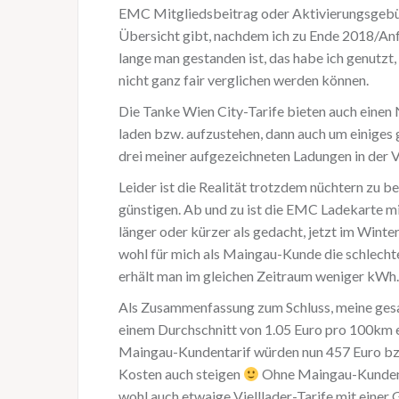
EMC Mitgliedsbeitrag oder Aktivierungsgebühre
Übersicht gibt, nachdem ich zu Ende 2018/An
lange man gestanden ist, das habe ich genutzt
nicht ganz fair verglichen werden können.
Die Tanke Wien City-Tarife bieten auch einen 
laden bzw. aufzustehen, dann auch um einiges 
drei meiner aufgezeichneten Ladungen in der 
Leider ist die Realität trotzdem nüchtern zu
günstigen. Ab und zu ist die EMC Ladekarte mi
länger oder kürzer als gedacht, jetzt im Wint
wohl für mich als Maingau-Kunde die schlechte
erhält man im gleichen Zeitraum weniger kWh.
Als Zusammenfassung zum Schluss, meine gesam
einem Durchschnitt von 1.05 Euro pro 100km 
Maingau-Kundentarif würden nun 457 Euro bzw.
Kosten auch steigen
Ohne Maingau-Kundentar
wohl auch etwaige Vielllader-Tarife mit eine