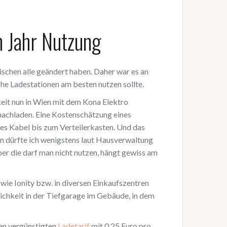
n Jahr Nutzung
wischen alle geändert haben. Daher war es an
che Ladestationen am besten nutzen sollte.
keit nun in Wien mit dem Kona Elektro
 nachladen. Eine Kostenschätzung eines
es Kabel bis zum Verteilerkasten. Und das
in dürfte ich wenigstens laut Hausverwaltung
er die darf man nicht nutzen, hängt gewiss am
wie Ionity bzw. in diversen Einkaufszentren
ichkeit in der Tiefgarage im Gebäude, in dem
en vergünstigten
Ladetarif
mit 0,25 Euro pro