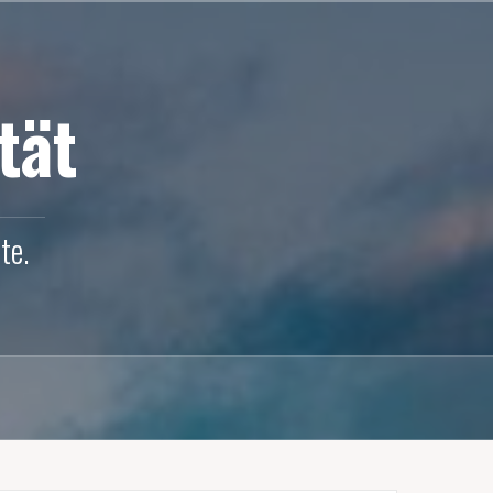
tät
te.