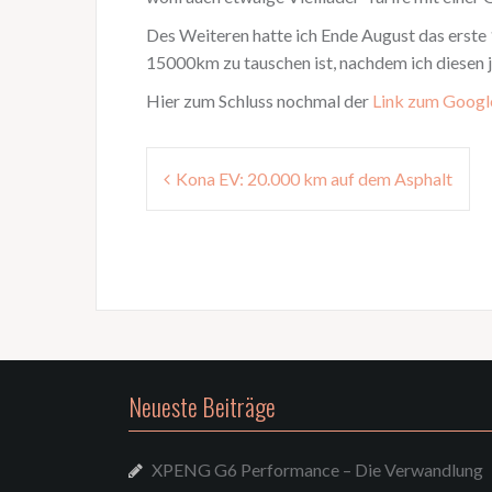
Des Weiteren hatte ich Ende August das erste 1
15000km zu tauschen ist, nachdem ich diesen j
Hier zum Schluss nochmal der
Link zum Googl
Post
Kona EV: 20.000 km auf dem Asphalt
navigation
Neueste Beiträge
XPENG G6 Performance – Die Verwandlung