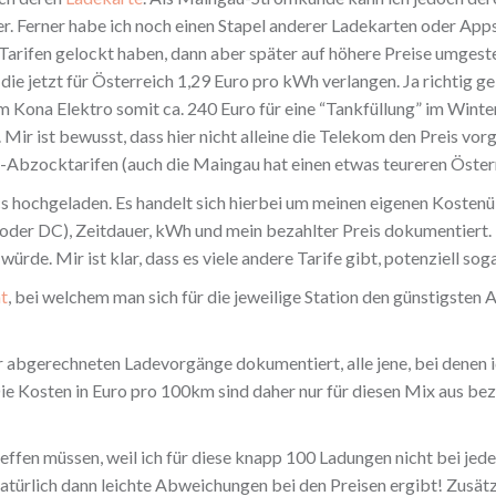
. Ferner habe ich noch einen Stapel anderer Ladekarten oder App
 Tarifen gelockt haben, dann aber später auf höhere Preise umgest
die jetzt für Österreich 1,29 Euro pro kWh verlangen. Ja richtig g
 Kona Elektro somit ca. 240 Euro für eine “Tankfüllung” im Winte
 Mir ist bewusst, dass hier nicht alleine die Telekom den Preis vor
-Abzocktarifen (auch die Maingau hat einen etwas teureren Österr
 hochgeladen. Es handelt sich hierbei um meinen eigenen Kostenüb
 oder DC), Zeitdauer, kWh und mein bezahlter Preis dokumentiert.
ürde. Mir ist klar, dass es viele andere Tarife gibt, potenziell sog
t
, bei welchem man sich für die jeweilige Station den günstigsten
 abgerechneten Ladevorgänge dokumentiert, alle jene, bei denen i
. Die Kosten in Euro pro 100km sind daher nur für diesen Mix aus 
fen müssen, weil ich für diese knapp 100 Ladungen nicht bei jeder
türlich dann leichte Abweichungen bei den Preisen ergibt! Zusätz