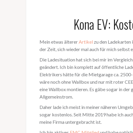
Kona EV: Kost
Mein etwas älterer
Artikel
zu den Ladekarten im
der Zeit, sich wieder mal auch für mich selbst
Die Ladesituation hat sich bei mir im Verglei
geändert. Ich bin komplett auf öffentliche La
Elektrikers hätte für die Mietgarage ca. 2500
wäre noch ohne Wallbox und nur mit roter CEE 
eine Wallbox montieren. Es gäbe sogar in der 
Allgemeinstrom.
Daher lade ich meist in meiner näheren Umgebu
sogar kostenlos. Seit Mitte 2019 habe ich auc
meine Firma untergebracht ist.
Ich bin aktives
EMC Mitglied
und habe natürl