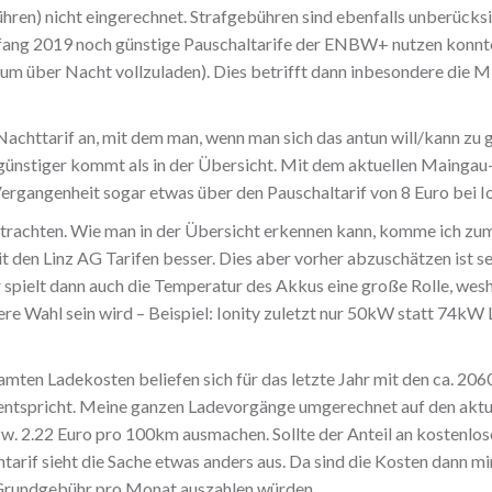
n) nicht eingerechnet. Strafgebühren sind ebenfalls unberücksich
fang 2019 noch günstige Pauschaltarife der ENBW+ nutzen konnte 
, um über Nacht vollzuladen). Dies betrifft dann inbesondere die M
Nachttarif an, mit dem man, wenn man sich das antun will/kann zu 
günstiger kommt als in der Übersicht. Mit dem aktuellen Maingau-
Vergangenheit sogar etwas über den Pauschaltarif von 8 Euro bei 
 betrachten. Wie man in der Übersicht erkennen kann, komme ich 
t den Linz AG Tarifen besser. Dies aber vorher abzuschätzen ist 
er spielt dann auch die Temperatur des Akkus eine große Rolle, we
re Wahl sein wird – Beispiel: Ionity zuletzt nur 50kW statt 74kW
ten Ladekosten beliefen sich für das letzte Jahr mit den ca. 20
entspricht. Meine ganzen Ladevorgänge umgerechnet auf den aktu
 2.22 Euro pro 100km ausmachen. Sollte der Anteil an kostenlos
if sieht die Sache etwas anders aus. Da sind die Kosten dann mi
r Grundgebühr pro Monat auszahlen würden.