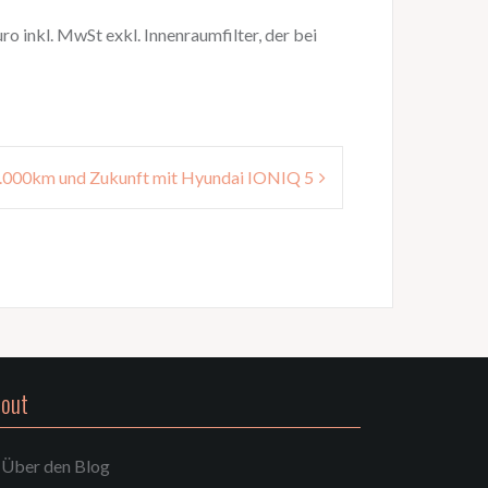
o inkl. MwSt exkl. Innenraumfilter, der bei
.000km und Zukunft mit Hyundai IONIQ 5
out
Über den Blog