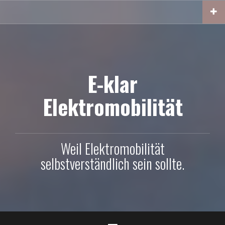
Skip
to
content
E-klar
Elektromobilität
Weil Elektromobilität
selbstverständlich sein sollte.