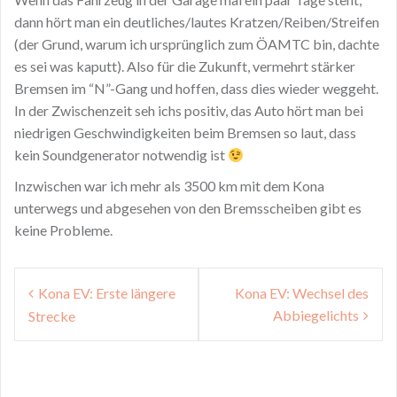
dann hört man ein deutliches/lautes Kratzen/Reiben/Streifen
(der Grund, warum ich ursprünglich zum ÖAMTC bin, dachte
es sei was kaputt). Also für die Zukunft, vermehrt stärker
Bremsen im “N”-Gang und hoffen, dass dies wieder weggeht.
In der Zwischenzeit seh ichs positiv, das Auto hört man bei
niedrigen Geschwindigkeiten beim Bremsen so laut, dass
kein Soundgenerator notwendig ist
Inzwischen war ich mehr als 3500 km mit dem Kona
unterwegs und abgesehen von den Bremsscheiben gibt es
keine Probleme.
Post
Kona EV: Erste längere
Kona EV: Wechsel des
navigation
Abbiegelichts
Strecke