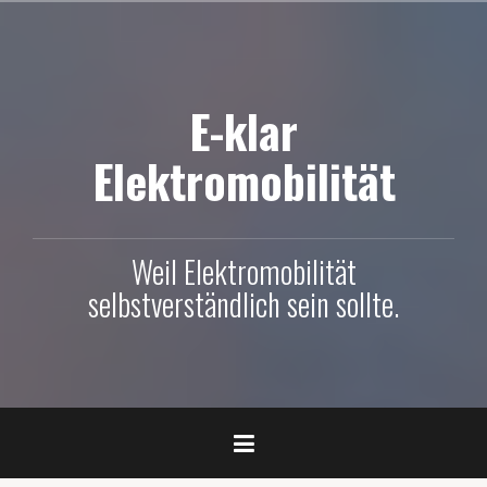
Skip
to
content
E-klar
Elektromobilität
Weil Elektromobilität
selbstverständlich sein sollte.