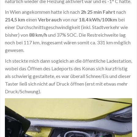
natürlich wieder die Heizung aktiviert war und es -1° C hatte.
In Wien angekommen hatte ich nach
2h 25 min Fahrt
nach
214,5 km
einen
Verbrauch
von nur
18,4 kWh/100km
bei
einer Durchschnittsgeschwindigkeit (inkl. Stadtverkehr wie
bisher) von
88 km/h
und 37% SOC. Die Restreichweite lag
noch bei 117 km, insgesamt wären somit ca. 331 km möglich
gewesen.
Ich steckte mich dann sogleich an die öffentliche Ladestation,
wobei das Öffnen des Ladeports des Konas sich kurzfristig
als schwierig gestaltete, es war überall Schnee/Eis und dieser
Taster ließ sich nicht auf Druck öffnen (erst mit etwas mehr
Druck/Schwung).