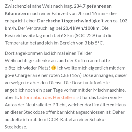
Zwischenziel nähe Wels nach insg.
234,7 gefahrenen
Kilometern
nach einer Fahrzeit von 2h und 16 min – dies
entspricht einer
Durchschnittsgeschwindigkeit
von ca.
103
km/h
. Der Verbrauch lag bei
20,4 kWh/100km
. Die
Restreichweite lag noch bei 63 km (SOC 22%) und die
Temperatur befand sich im Bereich von 3 bis 5°C.
Dort angekommen lud ich mal einen Teil der
Weihnachtsgeschenke aus und der Kofferraum hatte
plötzlich wieder Platz!
Ich wollte mich eigentlich mit dem
go-e Charger an einer roten CEE (16A) Dose anhängen, dieser
verweigerte aber den Dienst. Die Dose funktionierte
angeblich noch ein paar Tage vorher mit der Mischmaschine,
aber lt.
Information des Herstellers
ist für das Laden von E-
Autos der Neutralleiter Pflicht, welcher dort im älteren Haus
an dieser Steckdose offenbar nicht angeschlossen ist. Daher
nuckelte ich mit dem ICCB-Kabel an einer Schuko-
Steckdose.