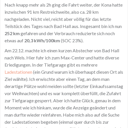
Nach knapp mehr als 2h ging die Fahrt weiter, der Kona hatte
inzwischen 91 km Restreichweite, also ca. 28 km
nachgeladen. Nicht viel, reicht aber völlig für das letzte
Teilstück des Tages nach Bad Hall aus. Insgesamt bin ich nun
252 km
gefahren und der Verbrauch reduzierte sich noch
etwas auf
20,3 kWh/100km
(SOC 23%).
Am 22.12. machte ich einen kurzen Abstecher von Bad Hall
nach Wels. Hier fuhr ich zum Max-Center und hatte diverse
Erledigungen. In der Tiefgarage gibt es mehrere
Ladestationen
(ein Grund warum ich überhaupt diesen Ort als
Ziel wählte). Ich erwischte aber einen Tag, an dem man
derartige Plätze wohl meiden sollte (letzter Einkaufssamstag
vor Weihnachten) und es war komplett überfüllt, die Zufahrt
zur Tiefgarage gesperrt. Aber ich hatte Glück, genau in dem
Moment wie ich hinkam, wurde die Anzeige geändert und
man durfte wieder reinfahren. Habe mich also auf die Suche
der Ladestationen begeben (einmal quer durch bis zur