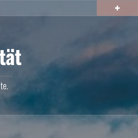
tät
te.