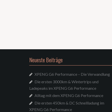
Neueste Beiträge
XPENG G6 Performance – Die Verwandlung
Die ersten 3000km & Wintertrips und
Ladepeaks im XPENG G6 Performance
Alltag mit dem XPENG G6 Performance
Die ersten 450km & DC Schnellladung im
XPENG G6 Performance