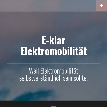
Skip
to
content
E-klar
Elektromobilität
Weil Elektromobilität
selbstverständlich sein sollte.