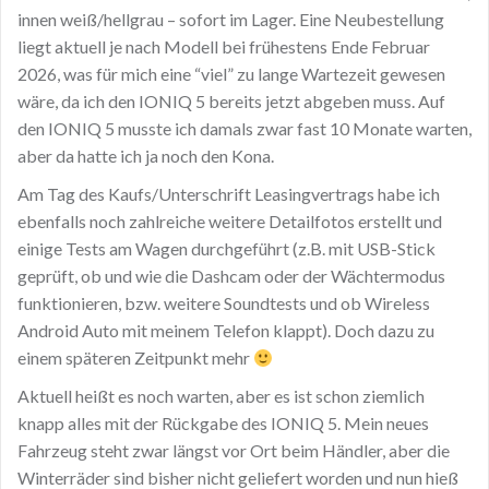
innen weiß/hellgrau – sofort im Lager. Eine Neubestellung
liegt aktuell je nach Modell bei frühestens Ende Februar
2026, was für mich eine “viel” zu lange Wartezeit gewesen
wäre, da ich den IONIQ 5 bereits jetzt abgeben muss. Auf
den IONIQ 5 musste ich damals zwar fast 10 Monate warten,
aber da hatte ich ja noch den Kona.
Am Tag des Kaufs/Unterschrift Leasingvertrags habe ich
ebenfalls noch zahlreiche weitere Detailfotos erstellt und
einige Tests am Wagen durchgeführt (z.B. mit USB-Stick
geprüft, ob und wie die Dashcam oder der Wächtermodus
funktionieren, bzw. weitere Soundtests und ob Wireless
Android Auto mit meinem Telefon klappt). Doch dazu zu
einem späteren Zeitpunkt mehr
Aktuell heißt es noch warten, aber es ist schon ziemlich
knapp alles mit der Rückgabe des IONIQ 5. Mein neues
Fahrzeug steht zwar längst vor Ort beim Händler, aber die
Winterräder sind bisher nicht geliefert worden und nun hieß