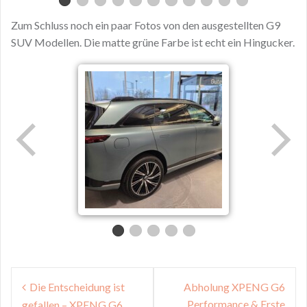
Zum Schluss noch ein paar Fotos von den ausgestellten G9
SUV Modellen. Die matte grüne Farbe ist echt ein Hingucker.
Post
Die Entscheidung ist
Abholung XPENG G6
navigation
Performance & Erste
gefallen – XPENG G6