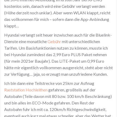
kostenlos sein, danach wird eine Gebühr verlangt werden
(Höhe derzeit noch unklar). Aber wenn WLAN klappt, reicht
das vollkommen für mich – sofern dann die App-Anbindung
klappt…
Hyundai verlangt seit heuer inzwischen auch für die Bluelink-
Dienste eine monatliche
Gebühr
mit unterschiedlichen
Tarifen. Um Basisfunktionien nutzen zu können, musste ich
bei Hyundai zumindest das 2,99 Euro PLUS Paket nehmen
(für mein 2021er Baujahr). Das LITE-Paket um 0,99 Euro
hätte mir eigentlich vollkommen ausgereicht, steht aber nicht
zur Verfügung… jaja, so erzeugt man unzufriedene Kunden.
Ich bin dann eine Teilstrecke von 25km zur Asfinag
Raststation Hochleithen
gefahren, großteils auf der
Autobahn (Teile davon mit 80 bzw. 100 km/h Beschränkung)
und bin alles im ECO-Mode gefahren. Den Rest der
Autobahn fuhr ich mit ca. 120km/h Richtgeschwindigkeit,
eventuell auch kurz mal etwas schneller, aber das Wetter hat