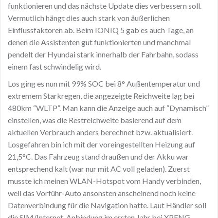
funktionieren und das nächste Update dies verbessern soll.
Vermutlich hängt dies auch stark von äußerlichen
Einflussfaktoren ab. Beim IONIQ 5 gab es auch Tage, an
denen die Assistenten gut funktionierten und manchmal
pendelt der Hyundai stark innerhalb der Fahrbahn, sodass
einem fast schwindelig wird.
Los ging es nun mit 99% SOC bei 8° Außentemperatur und
extremem Starkregen, die angezeigte Reichweite lag bei
480km “WLTP”. Man kann die Anzeige auch auf “Dynamisch”
einstellen, was die Restreichweite basierend auf dem
aktuellen Verbrauch anders berechnet bzw. aktualisiert.
Losgefahren bin ich mit der voreingestellten Heizung auf
21,5°C. Das Fahrzeug stand draußen und der Akku war
entsprechend kalt (war nur mit AC voll geladen). Zuerst
musste ich meinen WLAN-Hotspot vom Handy verbinden,
weil das Vorführ-Auto ansonsten anscheinend noch keine
Datenverbindung für die Navigation hatte. Laut Händler soll
die SIM/Internet-Anbindung im ersten Jahr bei XPENG