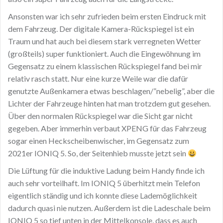
Ansonsten war ich sehr zufrieden beim ersten Eindruck mit
dem Fahrzeug. Der digitale Kamera-Rückspiegel ist ein
Traum und hat auch bei diesem stark verregneten Wetter
(großteils) super funktioniert. Auch die Eingewöhnung im
Gegensatz zu einem klassischen Rückspiegel fand bei mir
relativ rasch statt. Nur eine kurze Weile war die dafür
genutzte Außenkamera etwas beschlagen/”nebelig”, aber die
Lichter der Fahrzeuge hinten hat man trotzdem gut gesehen.
Über den normalen Rückspiegel war die Sicht gar nicht
gegeben. Aber immerhin verbaut XPENG für das Fahrzeug
sogar einen Heckscheibenwischer, im Gegensatz zum
2021er IONIQ 5. So, der Seitenhieb musste jetzt sein
Die Lüftung für die induktive Ladung beim Handy finde ich
auch sehr vorteilhaft. Im IONIQ 5 überhitzt mein Telefon
eigentlich ständig und ich konnte diese Lademöglichkeit
dadurch quasi nie nutzen. Außerdem ist die Ladeschale beim
IONIQ 5 so tief unten in der Mittelkonsole, dass es auch